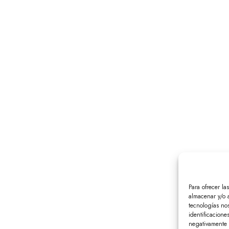
Para ofrecer la
almacenar y/o a
tecnologías no
identificacione
negativamente a