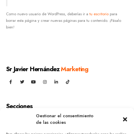
Como nuevo usuario de WordPress, deberías ir a
tu escritorio
para
borrar esta página y crear nuevas páginas para tu contenido. ¡Pásalo
bien!
Sr Javier Hernández
Marketing
Secciones
Gestionar el consentimiento
Inicio
Contacto
de las cookies
Sobre mí
Política de cookies