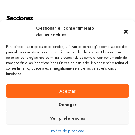
Secciones
Gestionar el consentimiento
Inicio
Contacto
de las cookies
Sobre mí
Política de cookies
Para ofrecer las mejores experiencias, utilizamos tecnologías como las cookies
Eventos
Política de privacidad
para almacenar y/o acceder a la información del dispositivo. El consentimiento
de estas tecnologías nos permitirá procesar datos como el comportamiento de
Blog
navegación o las identificaciones únicas en este sitio. No consentir o retirar el
consentimiento, puede afectar negativamente a ciertas características y
funciones.
Servicios
Aceptar
Marketing
Publicidad
Denegar
Finanzas & Inversión
CRM & Ventas
Ver preferencias
Sr Javier Hernández Marketing © 2024. All Rights
Reserved.
Política de privacidad