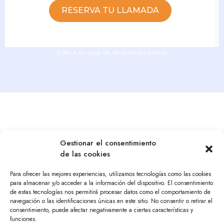
RESERVA TU LLAMADA
Estás a un pasp de alcanzar tus sueños
Gestionar el consentimiento
de las cookies
© Derechos reservados SrJavierHernandez
Para ofrecer las mejores experiencias, utilizamos tecnologías como las cookies
En SrJavierHernandez no creemos ni promovemos productos o servicios para hacerse ricos de la
para almacenar y/o acceder a la información del dispositivo. El consentimiento
noche a la mañana. Tampoco podemos prometer resultados y advertimos que nuestros resultados
de estas tecnologías nos permitirá procesar datos como el comportamiento de
navegación o las identificaciones únicas en este sitio. No consentir o retirar el
o los resultados de nuestros socios han sido
consentimiento, puede afectar negativamente a ciertas características y
por el trabajo, esfuerzo y dedicación al proyecto.
funciones.
Este sitio web no es parte de Facebook™ y tampoco es un sitio web de Facebook™ Inc.