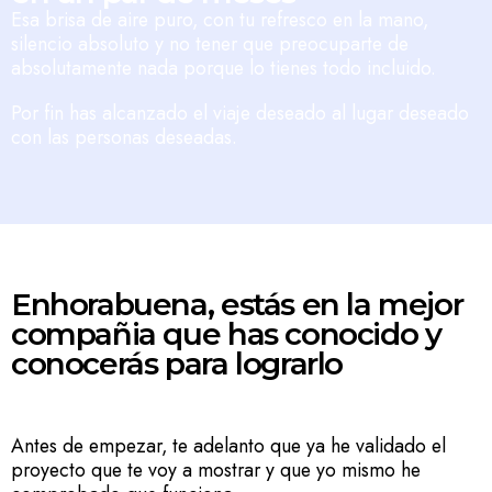
Esa brisa de aire puro, con tu refresco en la mano,
silencio absoluto y no tener que preocuparte de
absolutamente nada porque lo tienes todo incluido.
Por fin has alcanzado el viaje deseado al lugar deseado
con las personas deseadas.
Enhorabuena, estás en la mejor
compañia que has conocido y
conocerás para lograrlo
Antes de empezar, te adelanto que ya he validado el
proyecto que te voy a mostrar y que yo mismo he